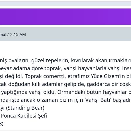
Saat:12:15 AM
iş ovaların, güzel tepelerin, kıvrılarak akan ırmakl
beyaz adama göre toprak, vahşi hayvanlarla vahşi insan
i değildi. Toprak cömertti, etrafımız Yüce Gizem’in bi
ak doğudan kıllı adamlar gelip de, gaddarca bir coşk
ğı yaptığında vahşi oldu. Ormandaki bütün hayvanla
nda-işte ancak o zaman bizim için ‘Vahşi Batı’ başladı
yı (Standing Bear)
i Ponca Kabilesi Şefi
8)