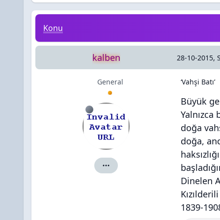
‘Vahşi Batı’
Konu
kalben
28-10-2015, 
General
‘Vahşi Batı’
Büyük gen
Yalnızca 
doğa vahş
doğa, anc
haksızlı
başladığı
kalben için ayrıntılar
Dinelen A
Kızılderil
1839-190