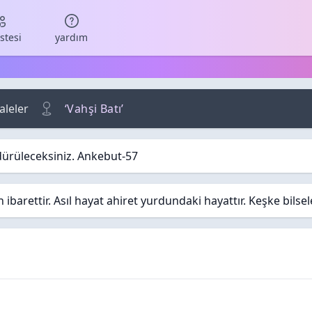
istesi
yardım
leler
‘Vahşi Batı’
dürüleceksiniz. Ankebut-57
barettir. Asıl hayat ahiret yurdundaki hayattır. Keşke bilse
lar
/ Görüntüleme