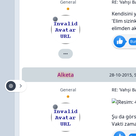
General
RE: ‘Vahşi Ba
Kendisini 
'Elim sizin
elimden ak
Bun
kalben için ayrıntılar
Alketa
28-10-2015, 
General
RE: ‘Vahşi Ba
Şu da görs
Vakti zama