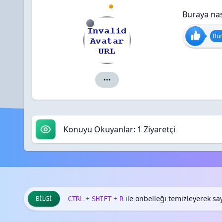
Buraya na
Bun
Alketa için ayrıntılar
Konuyu Okuyanlar: 1 Ziyaretçi
+
+
ile önbelleği temizleyerek sayf
BILGI
CTRL
SHIFT
R