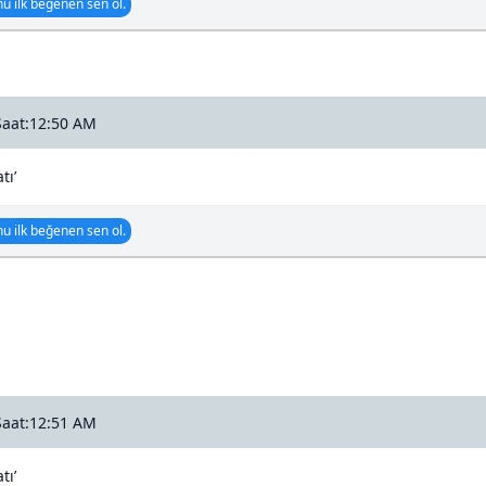
u ilk beğenen sen ol.
Saat:12:50 AM
tı’
u ilk beğenen sen ol.
Saat:12:51 AM
tı’