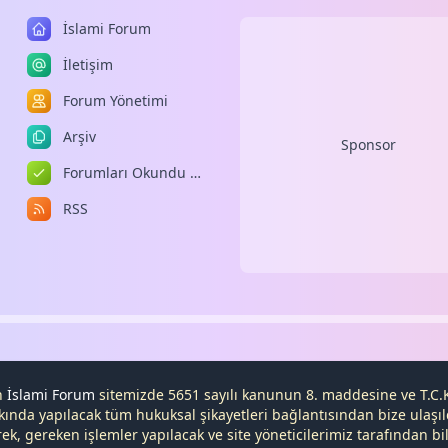
İslami Forum
İletişim
Forum Yönetimi
Arşiv
Sponsor
Forumları Okundu Kabul Et
RSS
en
İslami Forum
sitemizde 5651 sayılı kanunun 8. maddesine ve
T.C.
kında yapılacak tüm hukuksal şikayetleri
bağlantısından bize ulaşıl
, gereken işlemler yapılacak ve site yöneticilerimiz tarafından bilg