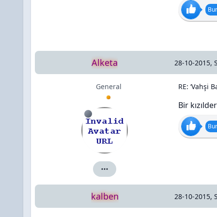
Bun
Alketa
28-10-2015, 
General
RE: ‘Vahşi Ba
Bir kızılde
Bun
Alketa için ayrıntılar
kalben
28-10-2015, 