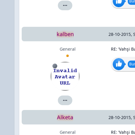
Bun
Alketa için ayrıntılar
kalben
28-10-2015, 
General
RE: ‘Vahşi Ba
Bun
kalben için ayrıntılar
Alketa
28-10-2015, 
General
RE: ‘Vahşi Ba