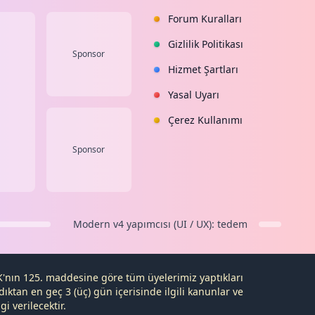
Forum Kuralları
Gizlilik Politikası
Sponsor
Hizmet Şartları
Yasal Uyarı
Çerez Kullanımı
Sponsor
Modern v4
yapımcısı (UI / UX):
tedem
K
'nın 125. maddesine göre tüm üyelerimiz yaptıkları
dıktan en geç 3 (üç) gün içerisinde ilgili kanunlar ve
i verilecektir.