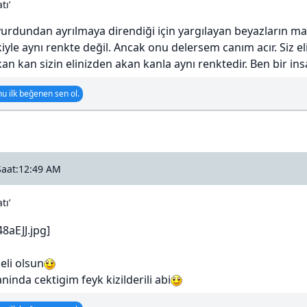
tı’
yurdundan ayrılmaya direndiği için yargılayan beyazların ma
kiyle aynı renkte değil. Ancak onu delersem canım acır. Siz el
an kan sizin elinizden akan kanla aynı renktedir. Ben bir ins
u ilk beğenen sen ol.
Saat:12:49 AM
tı’
eli olsun
ninda cektigim feyk kizilderili abi