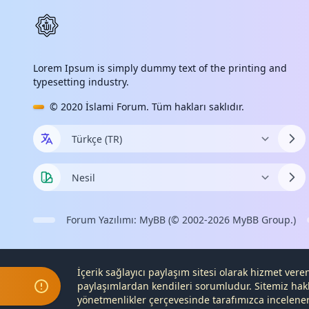
Lorem Ipsum is simply dummy text of the printing and
typesetting industry.
© 2020
İslami Forum
. Tüm hakları saklıdır.
Forum Yazılımı:
MyBB
(© 2002-2026
MyBB Group
.)
İçerik sağlayıcı paylaşım sitesi olarak hizmet ver
paylaşımlardan kendileri sorumludur. Sitemiz hak
yönetmenlikler çerçevesinde tarafımızca incelenerek