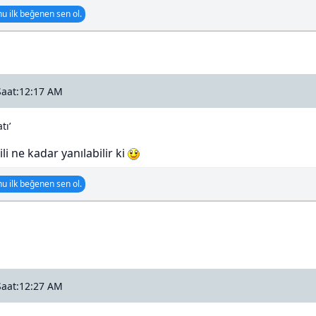
u ilk beğenen sen ol.
Saat:12:17 AM
tı’
rili ne kadar yanılabilir ki
u ilk beğenen sen ol.
Saat:12:27 AM