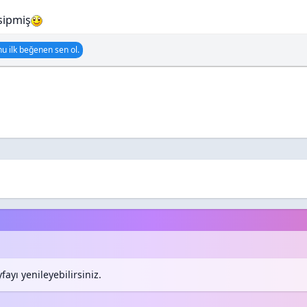
sipmiş
u ilk beğenen sen ol.
ayı yenileyebilirsiniz.