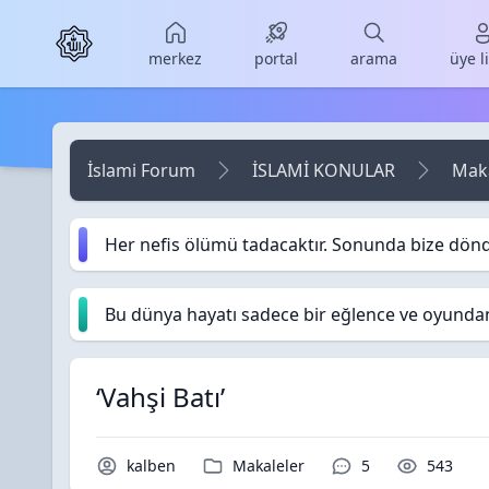
Skip to main content
merkez
portal
arama
üye l
İslami Forum
İSLAMİ KONULAR
Maka
Her nefis ölümü tadacaktır. Sonunda bize dön
Bu dünya hayatı sadece bir eğlence ve oyundan i
‘Vahşi Batı’
Konu Sahibi / Yazar
Kategori / Forum
Yorumlar / Cevap
Okunma 
kalben
Makaleler
5
543